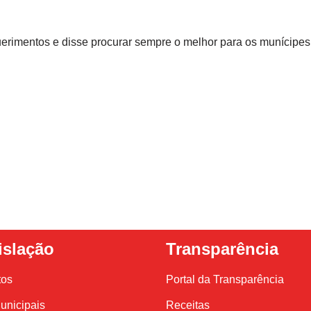
rimentos e disse procurar sempre o melhor para os munícipes
islação
Transparência
tos
Portal da Transparência
unicipais
Receitas