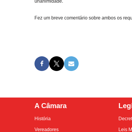
unanimidade.
Fez um breve comentário sobre ambos os reque
A Câmara
Leg
História
Decre
Vereadores
Leis M