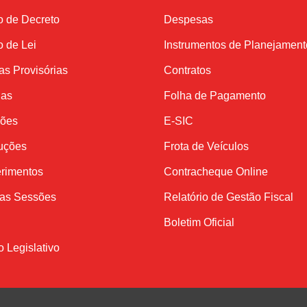
o de Decreto
Despesas
o de Lei
Instrumentos de Planejament
s Provisórias
Contratos
ias
Folha de Pagamento
ções
E-SIC
uções
Frota de Veículos
rimentos
Contracheque Online
das Sessões
Relatório de Gestão Fiscal
Boletim Oficial
o Legislativo