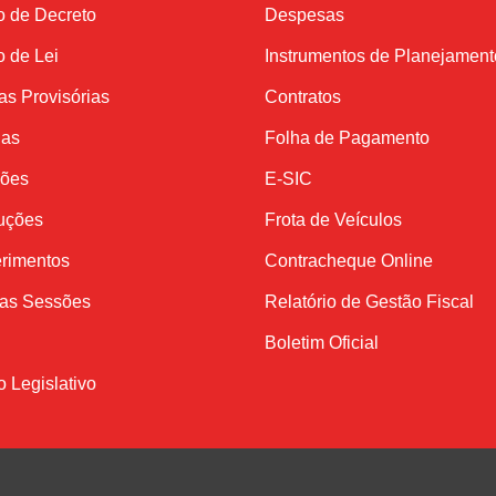
o de Decreto
Despesas
o de Lei
Instrumentos de Planejament
s Provisórias
Contratos
ias
Folha de Pagamento
ções
E-SIC
uções
Frota de Veículos
rimentos
Contracheque Online
das Sessões
Relatório de Gestão Fiscal
Boletim Oficial
o Legislativo