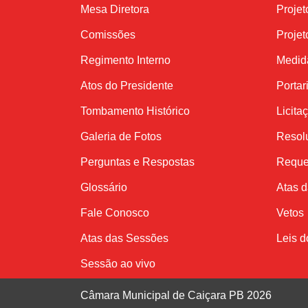
Mesa Diretora
Projet
Comissões
Projet
Regimento Interno
Medida
Atos do Presidente
Portar
Tombamento Histórico
Licita
Galeria de Fotos
Resol
Perguntas e Respostas
Reque
Glossário
Atas 
Fale Conosco
Vetos
Atas das Sessões
Leis d
Sessão ao vivo
Câmara Municipal de Caiçara PB 2026