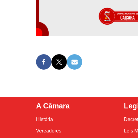
A Câmara
Leg
História
Decre
Vereadores
Leis M