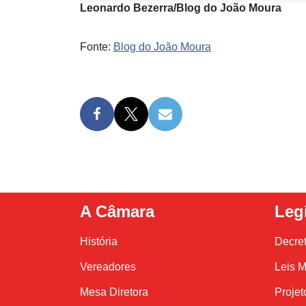
Leonardo Bezerra/Blog do João Moura
Fonte:
Blog do João Moura
A Câmara
Leg
História
Decre
Vereadores
Leis M
Mesa Diretora
Projet