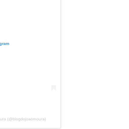
agram
oura (@blogdojoaomoura)