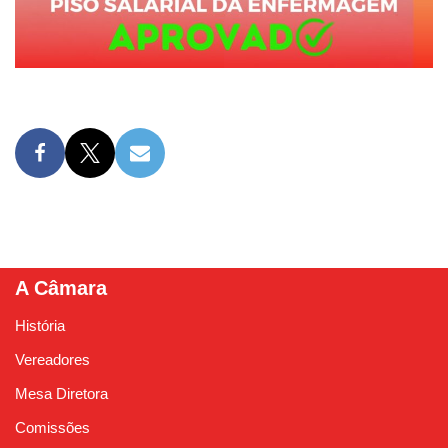
A Câmara
História
Vereadores
Mesa Diretora
Comissões